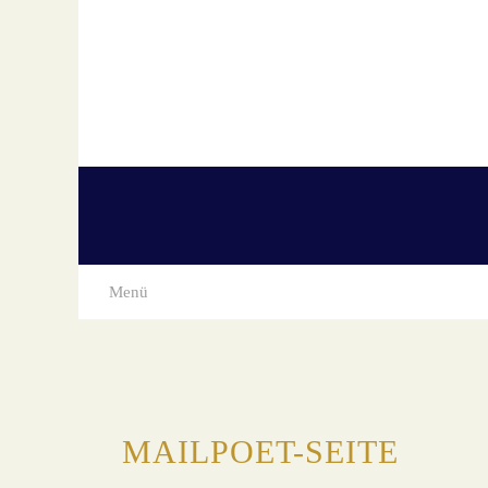
Skip
to
content
Menü
MAILPOET-SEITE