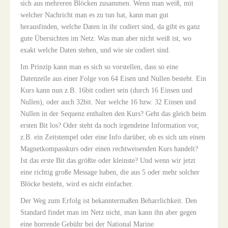
sich aus mehreren Blöcken zusammen. Wenn man weiß, mit
welcher Nachricht man es zu tun hat, kann man gut
herausfinden, welche Daten in ihr codiert sind, da gibt es ganz
gute Übersichten im Netz. Was man aber nicht weiß ist, wo
exakt welche Daten stehen, und wie sie codiert sind.
Im Prinzip kann man es sich so vorstellen, dass so eine
Datenzeile aus einer Folge von 64 Eisen und Nullen besteht. Ein
Kurs kann nun z.B. 16bit codiert sein (durch 16 Einsen und
Nullen), oder auch 32bit. Nur welche 16 bzw. 32 Einsen und
Nullen in der Sequenz enthalten den Kurs? Geht das gleich beim
ersten Bit los? Oder steht da noch irgendeine Information vor,
z.B. ein Zeitstempel oder eine Info darüber, ob es sich um einen
Magnetkompasskurs oder einen rechtweisenden Kurs handelt?
Ist das erste Bit das größte oder kleinste? Und wenn wir jetzt
eine richtig große Message haben, die aus 5 oder mehr solcher
Blöcke besteht, wird es nicht einfacher.
Der Weg zum Erfolg ist bekanntermaßen Beharrlichkeit. Den
Standard findet man im Netz nicht, man kann ihn aber gegen
eine horrende Gebühr bei der National Marine