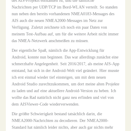
des AIS-Projekts entstanden ist, und die sämtliche
Nachrichten per UDP/TCP im Bord-WLAN verteilt. So standen
nun neben den bereits vorhandenen NMEA0183-Messages des
AIS auch die neuen NMEA2000-Messages im Netz zur
Verfügung. Zuletzt zeichnete ich noch ein paar Daten von
meinem Test-Aufbau auf, um für die weitere Arbeit nicht immer
das NMEA-Netzwerk anschmeißen zu müssen.
Der eigentliche Spaß, nämlich die App-Entwicklung für
Android, konnte nun beginnen. Das war allerdings zunächst eine
schmerzhafte Angelegenheit. Seit 2016/2017, als meine AIS-App
entstand, hat sich in der Android-Welt viel geändert. Hier musste
ich erst einmal wieder tief einsteigen, um mit dem neuen
Android Studio zurechtzukommen, um dort meine alten Projekte
zu laden und auf eine aktuellere Android-Version zu heben. Ich
wollte das Rad natürlich nicht ganz neu erfinden und viel von
dem AISViewer-Code wiederverwenden.
Die größte Schwierigkeit bestand tatsächlich darin, die
NMEA2000-Nachrichten zu decodieren. Der NMEA2000-
Standard hat nämlich leider nichts, aber auch gar nichts mehr