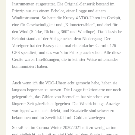
Instrumenten ausgestattet. Die Original-Sensorik bestand im
Prinzip nur aus einem Echolot, einer Logge und einem
Windinstrument. So hatte die Krassy 4 VDO-Uhren im Cockpit,
eine für Geschwindigkeit und „Kilometerzähler“, und drei für
den Wind (Stärke, Richtung 360° und Windlupe). Das klassische
Echolot stand auf der Ablage neben dem Niedergang. Der
Voreigner hat der Krassy dann mal ein einfaches Garmin 126
GPS spendiert, und das war’s im Prinzip auch schon. Alle diese
Geräte waren Insellösungen, die in keinster Weise miteinander
kommuniziert haben.
Auch wenn ich die VDO-Uhren echt gemocht habe, haben sie
langsam begonnen zu nerven. Die Logge funktionierte nur noch
gelegentlich, das Zählen von Seemeilen hat sie schon vor
längerer Zeit gänzlich aufgegeben. Die Windrichtungs-Anzeige
war irgendwann auch defekt, und Ersatzteile sind schwer zu
bekommen und im Zweifelsfall mit Gold aufzuwiegen.
So saß ich im Corona-Winter 2020/2021 mit zu wenig zu tun
und vielleicht auch mit zu viel Geld auf dem Konto in unserer