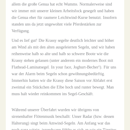
allem die große Genua hat echt Wumms. Normalerweise sind
wir immer mit unserer kleinen Arbeitsfock gesegelt und haben
die Genua eher für raumere Leichtwind-Kurse benutzt. Insofern
standen uns da jetzt ungewohnt viele Pferdestärken zur
Verfügung.
Und es lief gut! Die Krassy segelte deutlich leichter und höher
am Wind als mit den alten ausgeleierten Segeln, und wir haben
reihenweise halb so alte und halb so schwere Boote wie die
Krassy stehen gelassen (unter anderem ein modernes Boot mit
Flathead-Laminatsegel. In your face, Joghurt-Becher!). Für uns
war der Alarm beim Segeln schon gewöhnungsbedürftig.
Immerhin hatten wir die Krassy diese Saison vor Abfahrt erst
zweimal ein Stückchen die Elbe hoch und runter bewegt. Man
muss halt wieder reinkommen ins Segel-Geschäft.
Während unserer Überfahrt wurden wir übrigens von
sirenenhafter Flötenmusik beschallt: Unser Radar (bzw. dessen
Halterung) singt beim Amwind-Segeln. Am Anfang war das
noch ganz witzig, irgendwann fühlte es sich an wie ein Tinnitus,