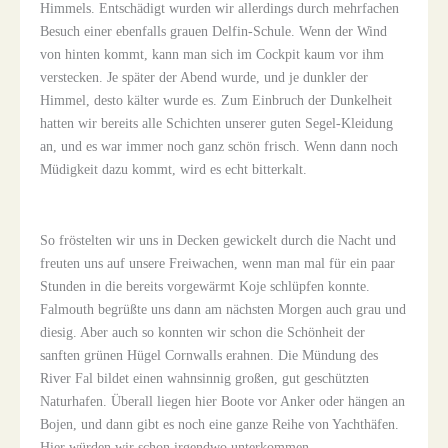
Himmels. Entschädigt wurden wir allerdings durch mehrfachen
Besuch einer ebenfalls grauen Delfin-Schule. Wenn der Wind
von hinten kommt, kann man sich im Cockpit kaum vor ihm
verstecken. Je später der Abend wurde, und je dunkler der
Himmel, desto kälter wurde es. Zum Einbruch der Dunkelheit
hatten wir bereits alle Schichten unserer guten Segel-Kleidung
an, und es war immer noch ganz schön frisch. Wenn dann noch
Müdigkeit dazu kommt, wird es echt bitterkalt.
So fröstelten wir uns in Decken gewickelt durch die Nacht und
freuten uns auf unsere Freiwachen, wenn man mal für ein paar
Stunden in die bereits vorgewärmt Koje schlüpfen konnte.
Falmouth begrüßte uns dann am nächsten Morgen auch grau und
diesig. Aber auch so konnten wir schon die Schönheit der
sanften grünen Hügel Cornwalls erahnen. Die Mündung des
River Fal bildet einen wahnsinnig großen, gut geschützten
Naturhafen. Überall liegen hier Boote vor Anker oder hängen an
Bojen, und dann gibt es noch eine ganze Reihe von Yachthäfen.
Hier würden wir schon irgendwo unterkommen.