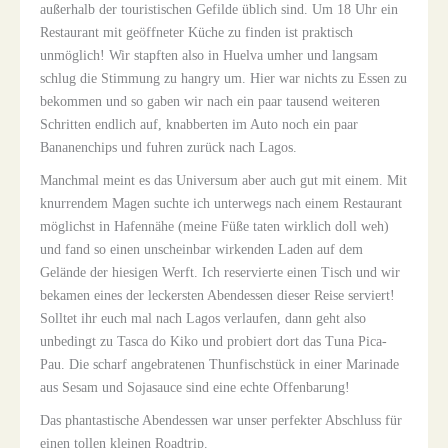
außerhalb der touristischen Gefilde üblich sind. Um 18 Uhr ein
Restaurant mit geöffneter Küche zu finden ist praktisch
unmöglich! Wir stapften also in Huelva umher und langsam
schlug die Stimmung zu
hangry
um. Hier war nichts zu Essen zu
bekommen und so gaben wir nach ein paar tausend weiteren
Schritten endlich auf, knabberten im Auto noch ein paar
Bananenchips und fuhren zurück nach Lagos.
Manchmal meint es das Universum aber auch gut mit einem. Mit
knurrendem Magen suchte ich unterwegs nach einem Restaurant
möglichst in Hafennähe (meine Füße taten wirklich doll weh)
und fand so einen unscheinbar wirkenden Laden auf dem
Gelände der hiesigen Werft. Ich reservierte einen Tisch und wir
bekamen eines der leckersten Abendessen dieser Reise serviert!
Solltet ihr euch mal nach Lagos verlaufen, dann geht also
unbedingt zu Tasca do Kiko und probiert dort das Tuna Pica-
Pau. Die scharf angebratenen Thunfischstück in einer Marinade
aus Sesam und Sojasauce sind eine echte Offenbarung!
Das phantastische Abendessen war unser perfekter Abschluss für
einen tollen kleinen Roadtrip.