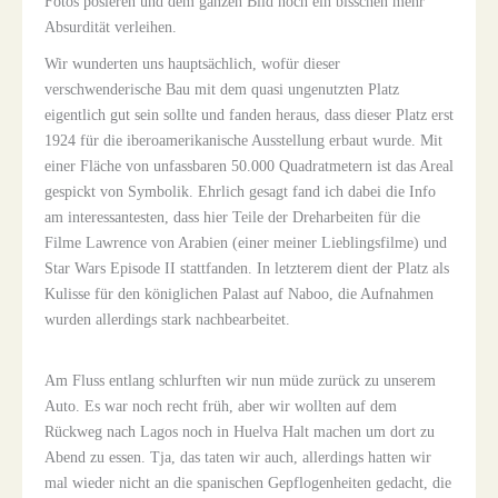
Fotos posieren und dem ganzen Bild noch ein bisschen mehr
Absurdität verleihen.
Wir wunderten uns hauptsächlich, wofür dieser
verschwenderische Bau mit dem quasi ungenutzten Platz
eigentlich gut sein sollte und fanden heraus, dass dieser Platz erst
1924 für die iberoamerikanische Ausstellung erbaut wurde. Mit
einer Fläche von unfassbaren 50.000 Quadratmetern ist das Areal
gespickt von Symbolik. Ehrlich gesagt fand ich dabei die Info
am interessantesten, dass hier Teile der Dreharbeiten für die
Filme Lawrence von Arabien (einer meiner Lieblingsfilme) und
Star Wars Episode II stattfanden. In letzterem dient der Platz als
Kulisse für den königlichen Palast auf Naboo, die Aufnahmen
wurden allerdings stark nachbearbeitet.
Am Fluss entlang schlurften wir nun müde zurück zu unserem
Auto. Es war noch recht früh, aber wir wollten auf dem
Rückweg nach Lagos noch in Huelva Halt machen um dort zu
Abend zu essen. Tja, das taten wir auch, allerdings hatten wir
mal wieder nicht an die spanischen Gepflogenheiten gedacht, die