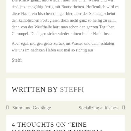
Die Krassy glänzt also wieder, über wie unter Wasser und wir
sind jetzt endgültig fertig mit Bootsarbeiten. Hoffentlich wird es
diese Nacht ein bisschen ruhiger hier, aber der Sonntag scheint
den katholischen Portugiesen doch nicht ganz so heilig zu sein,
denn von der Werfthalle hört man schon den ganzen Tag über
Gerumpel. Die legen sicher wieder mitten in der Nacht los…
Aber egal, morgen gehts zurück ins Wasser und dann schlafen
wir uns im nächsten Hafen erst mal so richtig aus!
Steffi
WRITTEN BY
STEFFI
Beitragsnavigation
Sturm und Gedränge
Socializing at it‘s best
4 THOUGHTS ON “
EINE