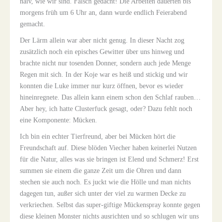
naiv, wie wir sind. Falsch gedacht! Die Arbeiten dauerten bis
morgens früh um 6 Uhr an, dann wurde endlich Feierabend
gemacht.
Der Lärm allein war aber nicht genug. In dieser Nacht zog
zusätzlich noch ein episches Gewitter über uns hinweg und
brachte nicht nur tosenden Donner, sondern auch jede Menge
Regen mit sich. In der Koje war es heiß und stickig und wir
konnten die Luke immer nur kurz öffnen, bevor es wieder
hineinregnete. Das allein kann einem schon den Schlaf rauben…
Aber hey, ich hatte Clusterfuck gesagt, oder? Dazu fehlt noch
eine Komponente: Mücken.
Ich bin ein echter Tierfreund, aber bei Mücken hört die
Freundschaft auf. Diese blöden Viecher haben keinerlei Nutzen
für die Natur, alles was sie bringen ist Elend und Schmerz! Erst
summen sie einem die ganze Zeit um die Ohren und dann
stechen sie auch noch. Es juckt wie die Hölle und man nichts
dagegen tun, außer sich unter der viel zu warmen Decke zu
verkriechen. Selbst das super-giftige Mückenspray konnte gegen
diese kleinen Monster nichts ausrichten und so schlugen wir uns