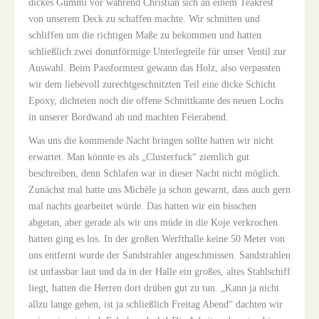
dickes Gummi vor während Christian sich an einem Teakrest
von unserem Deck zu schaffen machte. Wir schnitten und
schliffen um die richtigen Maße zu bekommen und hatten
schließlich zwei donutförmige Unterlegteile für unser Ventil zur
Auswahl. Beim Passformtest gewann das Holz, also verpassten
wir dem liebevoll zurechtgeschnitzten Teil eine dicke Schicht
Epoxy, dichteten noch die offene Schnittkante des neuen Lochs
in unserer Bordwand ab und machten Feierabend.
Was uns die kommende Nacht bringen sollte hatten wir nicht
erwartet. Man könnte es als „Clusterfuck“ ziemlich gut
beschreiben, denn Schlafen war in dieser Nacht nicht möglich.
Zunächst mal hatte uns Michèle ja schon gewarnt, dass auch gern
mal nachts gearbeitet würde. Das hatten wir ein bisschen
abgetan, aber gerade als wir uns müde in die Koje verkrochen
hatten ging es los. In der großen Werfthalle keine 50 Meter von
uns entfernt wurde der Sandstrahler angeschmissen. Sandstrahlen
ist unfassbar laut und da in der Halle ein großes, altes Stahlschiff
liegt, hatten die Herren dort drüben gut zu tun. „Kann ja nicht
allzu lange gehen, ist ja schließlich Freitag Abend“ dachten wir