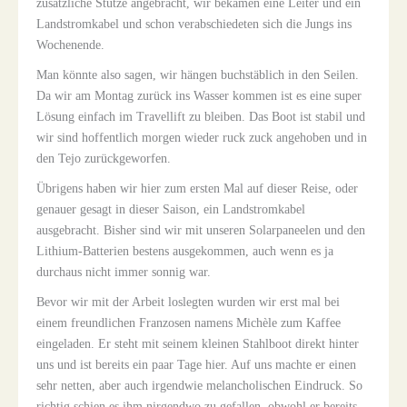
zusätzliche Stütze angebracht, wir bekamen eine Leiter und ein
Landstromkabel und schon verabschiedeten sich die Jungs ins
Wochenende.
Man könnte also sagen, wir hängen buchstäblich in den Seilen.
Da wir am Montag zurück ins Wasser kommen ist es eine super
Lösung einfach im Travellift zu bleiben. Das Boot ist stabil und
wir sind hoffentlich morgen wieder ruck zuck angehoben und in
den Tejo zurückgeworfen.
Übrigens haben wir hier zum ersten Mal auf dieser Reise, oder
genauer gesagt in dieser Saison, ein Landstromkabel
ausgebracht. Bisher sind wir mit unseren Solarpaneelen und den
Lithium-Batterien bestens ausgekommen, auch wenn es ja
durchaus nicht immer sonnig war.
Bevor wir mit der Arbeit loslegten wurden wir erst mal bei
einem freundlichen Franzosen namens Michèle zum Kaffee
eingeladen. Er steht mit seinem kleinen Stahlboot direkt hinter
uns und ist bereits ein paar Tage hier. Auf uns machte er einen
sehr netten, aber auch irgendwie melancholischen Eindruck. So
richtig schien es ihm nirgendwo zu gefallen, obwohl er bereits