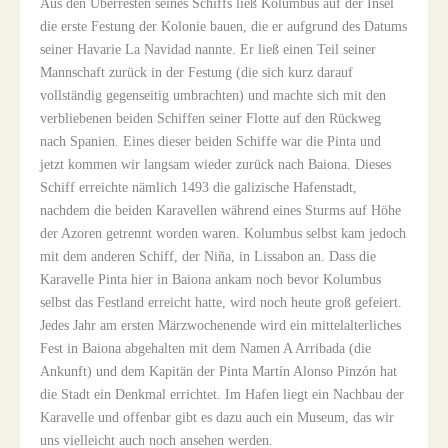
Aus den Überresten seines Schiffs ließ Kolumbus auf der Insel
die erste Festung der Kolonie bauen, die er aufgrund des Datums
seiner Havarie
La Navidad
nannte. Er ließ einen Teil seiner
Mannschaft zurück in der Festung (die sich kurz darauf
vollständig gegenseitig umbrachten) und machte sich mit den
verbliebenen beiden Schiffen seiner Flotte auf den Rückweg
nach Spanien. Eines dieser beiden Schiffe war die
Pinta
und
jetzt kommen wir langsam wieder zurück nach Baiona. Dieses
Schiff erreichte nämlich 1493 die galizische Hafenstadt,
nachdem die beiden Karavellen während eines Sturms auf Höhe
der Azoren getrennt worden waren. Kolumbus selbst kam jedoch
mit dem anderen Schiff, der
Niña
, in Lissabon an. Dass die
Karavelle
Pinta
hier in Baiona ankam noch bevor Kolumbus
selbst das Festland erreicht hatte, wird noch heute groß gefeiert.
Jedes Jahr am ersten Märzwochenende wird ein mittelalterliches
Fest in Baiona abgehalten mit dem Namen
A Arribada
(die
Ankunft) und dem Kapitän der
Pinta
Martín Alonso Pinzón hat
die Stadt ein Denkmal errichtet. Im Hafen liegt ein Nachbau der
Karavelle und offenbar gibt es dazu auch ein Museum, das wir
uns vielleicht auch noch ansehen werden.