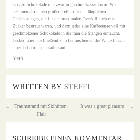
es dazu Schokolade und zwar in geschmolzener Form. Wir
bekamen also einen großen Teller mit den länglichen
Gebäckstangen, die für den maximalen Overkill noch mit
Zucker bestreut waren, und dazu jeder eine Kaffeetasse voll mit
geschmolzener Schokolade in die man die Stangen eintaucht.
Lecker, aber anschließend kam bei uns beiden der Wunsch nach
einer Lebertransplantation auf…
Steffi
WRITTEN BY
STEFFI
Beitragsnavigation
Traumstrand mit Skihütten-
It was a great pleasure!
Flair
SCHREIBE EINEN KOMMENTAR