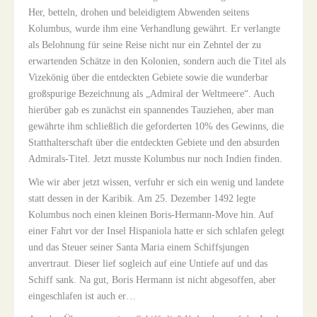
Her, betteln, drohen und beleidigtem Abwenden seitens
Kolumbus, wurde ihm eine Verhandlung gewährt. Er verlangte
als Belohnung für seine Reise nicht nur ein Zehntel der zu
erwartenden Schätze in den Kolonien, sondern auch die Titel als
Vizekönig über die entdeckten Gebiete sowie die wunderbar
großspurige Bezeichnung als „Admiral der Weltmeere“. Auch
hierüber gab es zunächst ein spannendes Tauziehen, aber man
gewährte ihm schließlich die geforderten 10% des Gewinns, die
Statthalterschaft über die entdeckten Gebiete und den absurden
Admirals-Titel. Jetzt musste Kolumbus nur noch Indien finden.
Wie wir aber jetzt wissen, verfuhr er sich ein wenig und landete
statt dessen in der Karibik. Am 25. Dezember 1492 legte
Kolumbus noch einen kleinen Boris-Hermann-Move hin. Auf
einer Fahrt vor der Insel Hispaniola hatte er sich schlafen gelegt
und das Steuer seiner
Santa Maria
einem Schiffsjungen
anvertraut. Dieser lief sogleich auf eine Untiefe auf und das
Schiff sank. Na gut, Boris Hermann ist nicht abgesoffen, aber
eingeschlafen ist auch er…