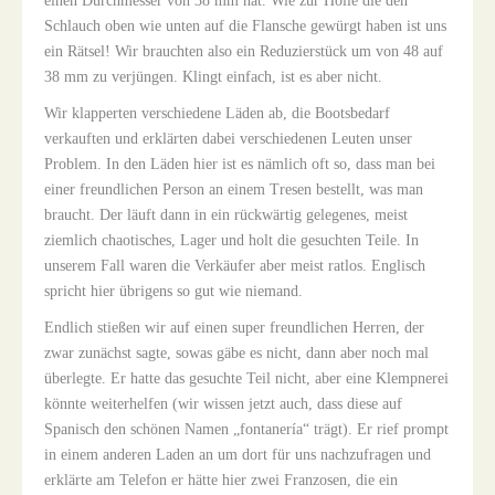
einen Durchmesser von 38 mm hat. Wie zur Hölle die den
Schlauch oben wie unten auf die Flansche gewürgt haben ist uns
ein Rätsel! Wir brauchten also ein Reduzierstück um von 48 auf
38 mm zu verjüngen. Klingt einfach, ist es aber nicht.
Wir klapperten verschiedene Läden ab, die Bootsbedarf
verkauften und erklärten dabei verschiedenen Leuten unser
Problem. In den Läden hier ist es nämlich oft so, dass man bei
einer freundlichen Person an einem Tresen bestellt, was man
braucht. Der läuft dann in ein rückwärtig gelegenes, meist
ziemlich chaotisches, Lager und holt die gesuchten Teile. In
unserem Fall waren die Verkäufer aber meist ratlos. Englisch
spricht hier übrigens so gut wie niemand.
Endlich stießen wir auf einen super freundlichen Herren, der
zwar zunächst sagte, sowas gäbe es nicht, dann aber noch mal
überlegte. Er hatte das gesuchte Teil nicht, aber eine Klempnerei
könnte weiterhelfen (wir wissen jetzt auch, dass diese auf
Spanisch den schönen Namen „fontanería“ trägt). Er rief prompt
in einem anderen Laden an um dort für uns nachzufragen und
erklärte am Telefon er hätte hier zwei Franzosen, die ein