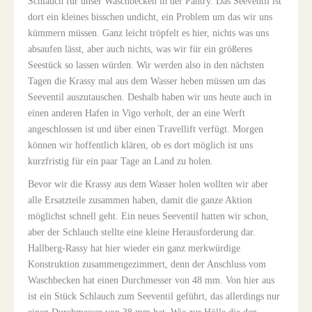
Schlauch für unser Waschbecken in der Pantry. Das Seeventil ist
dort ein kleines bisschen undicht, ein Problem um das wir uns
kümmern müssen. Ganz leicht tröpfelt es hier, nichts was uns
absaufen lässt, aber auch nichts, was wir für ein größeres
Seestück so lassen würden. Wir werden also in den nächsten
Tagen die Krassy mal aus dem Wasser heben müssen um das
Seeventil auszutauschen. Deshalb haben wir uns heute auch in
einen anderen Hafen in Vigo verholt, der an eine Werft
angeschlossen ist und über einen Travellift verfügt. Morgen
können wir hoffentlich klären, ob es dort möglich ist uns
kurzfristig für ein paar Tage an Land zu holen.
Bevor wir die Krassy aus dem Wasser holen wollten wir aber
alle Ersatzteile zusammen haben, damit die ganze Aktion
möglichst schnell geht. Ein neues Seeventil hatten wir schon,
aber der Schlauch stellte eine kleine Herausforderung dar.
Hallberg-Rassy hat hier wieder ein ganz merkwürdige
Konstruktion zusammengezimmert, denn der Anschluss vom
Waschbecken hat einen Durchmesser von 48 mm. Von hier aus
ist ein Stück Schlauch zum Seeventil geführt, das allerdings nur