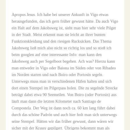
Apropos Jesus. Ich habe bei unserer Ankunft in Vigo etwas
herausgefunden, das ich gern früher gewusst hätte. Da auch Vigo
ein Halt auf dem Jakobsweg ist, sieht man hier sehr viele Pilger
in der Stadt. Meist erkennt man sie leicht an ihrer bunten
Funktionskleidung und den riesigen Rucksäcken. Das Thema
Jakobsweg ließ mich also nicht so richtig los und so stieß ich
beim googlen auf eine interessante Info: man kann den
Jakobsweg auch per Segelboot begehen. Ach was? Hierzu kann
man entweder in Vigo oder Baiona im Süden oder von Ribadeo
im Norden starten und nach Boiro oder Portosín segeln.
Unterwegs muss man in verschiedenen Häfen halten und sich
dort einen Stempel im Pilgerpass holen. Die zu segelnde Strecke
beträgt dabei etwa 90 Seemeilen. Von Boiro (oder Portosín) aus
läuft man dann die letzten Kilometer nach Santiago de
Compostela. Der Weg ist dann noch ca. 60 km lang führt dabei
durch das schöne Padrón und auch hier holt man sich unterwegs
seine Stempel. Hätten wir das früher gewusst, dann wären wir
sicher mit der Krassy gepilgert. Übrigens bekommt man als