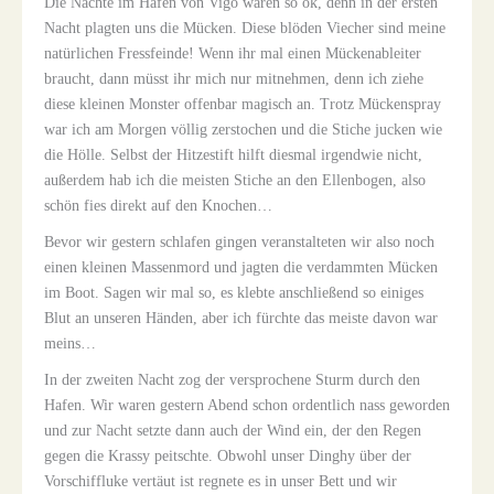
Die Nächte im Hafen von Vigo waren so ok, denn in der ersten
Nacht plagten uns die Mücken. Diese blöden Viecher sind meine
natürlichen Fressfeinde! Wenn ihr mal einen Mückenableiter
braucht, dann müsst ihr mich nur mitnehmen, denn ich ziehe
diese kleinen Monster offenbar magisch an. Trotz Mückenspray
war ich am Morgen völlig zerstochen und die Stiche jucken wie
die Hölle. Selbst der Hitzestift hilft diesmal irgendwie nicht,
außerdem hab ich die meisten Stiche an den Ellenbogen, also
schön fies direkt auf den Knochen…
Bevor wir gestern schlafen gingen veranstalteten wir also noch
einen kleinen Massenmord und jagten die verdammten Mücken
im Boot. Sagen wir mal so, es klebte anschließend so einiges
Blut an unseren Händen, aber ich fürchte das meiste davon war
meins…
In der zweiten Nacht zog der versprochene Sturm durch den
Hafen. Wir waren gestern Abend schon ordentlich nass geworden
und zur Nacht setzte dann auch der Wind ein, der den Regen
gegen die Krassy peitschte. Obwohl unser Dinghy über der
Vorschiffluke vertäut ist regnete es in unser Bett und wir