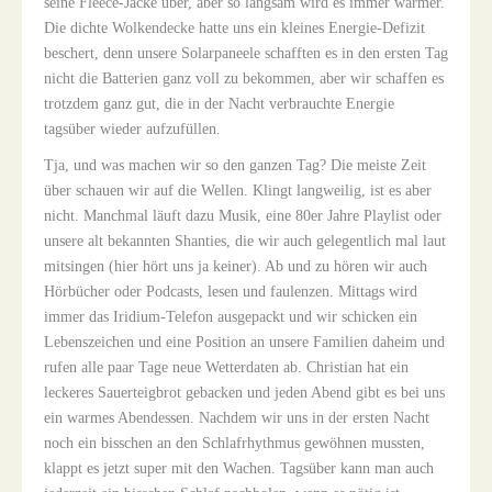
seine Fleece-Jacke über, aber so langsam wird es immer wärmer.
Die dichte Wolkendecke hatte uns ein kleines Energie-Defizit
beschert, denn unsere Solarpaneele schafften es in den ersten Tag
nicht die Batterien ganz voll zu bekommen, aber wir schaffen es
trotzdem ganz gut, die in der Nacht verbrauchte Energie
tagsüber wieder aufzufüllen.
Tja, und was machen wir so den ganzen Tag? Die meiste Zeit
über schauen wir auf die Wellen. Klingt langweilig, ist es aber
nicht. Manchmal läuft dazu Musik, eine 80er Jahre Playlist oder
unsere alt bekannten Shanties, die wir auch gelegentlich mal laut
mitsingen (hier hört uns ja keiner). Ab und zu hören wir auch
Hörbücher oder Podcasts, lesen und faulenzen. Mittags wird
immer das Iridium-Telefon ausgepackt und wir schicken ein
Lebenszeichen und eine Position an unsere Familien daheim und
rufen alle paar Tage neue Wetterdaten ab. Christian hat ein
leckeres Sauerteigbrot gebacken und jeden Abend gibt es bei uns
ein warmes Abendessen. Nachdem wir uns in der ersten Nacht
noch ein bisschen an den Schlafrhythmus gewöhnen mussten,
klappt es jetzt super mit den Wachen. Tagsüber kann man auch