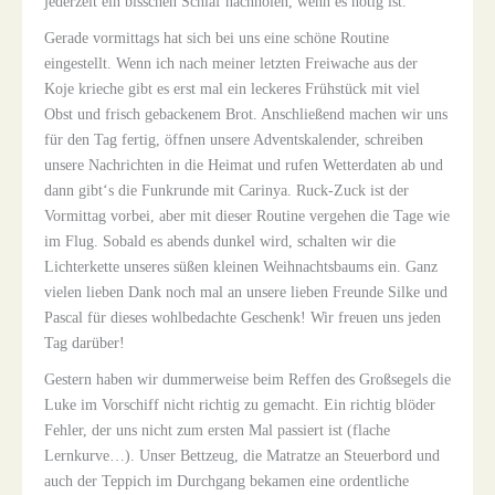
jederzeit ein bisschen Schlaf nachholen, wenn es nötig ist.
Gerade vormittags hat sich bei uns eine schöne Routine
eingestellt. Wenn ich nach meiner letzten Freiwache aus der
Koje krieche gibt es erst mal ein leckeres Frühstück mit viel
Obst und frisch gebackenem Brot. Anschließend machen wir uns
für den Tag fertig, öffnen unsere Adventskalender, schreiben
unsere Nachrichten in die Heimat und rufen Wetterdaten ab und
dann gibt‘s die Funkrunde mit Carinya. Ruck-Zuck ist der
Vormittag vorbei, aber mit dieser Routine vergehen die Tage wie
im Flug. Sobald es abends dunkel wird, schalten wir die
Lichterkette unseres süßen kleinen Weihnachtsbaums ein. Ganz
vielen lieben Dank noch mal an unsere lieben Freunde Silke und
Pascal für dieses wohlbedachte Geschenk! Wir freuen uns jeden
Tag darüber!
Gestern haben wir dummerweise beim Reffen des Großsegels die
Luke im Vorschiff nicht richtig zu gemacht. Ein richtig blöder
Fehler, der uns nicht zum ersten Mal passiert ist (flache
Lernkurve…). Unser Bettzeug, die Matratze an Steuerbord und
auch der Teppich im Durchgang bekamen eine ordentliche